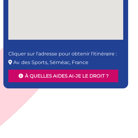
Cliquer sur l'adresse pour obtenir l'itinéraire :
Av. des Sports, Séméac, France
À QUELLES AIDES AI-JE LE DROIT ?