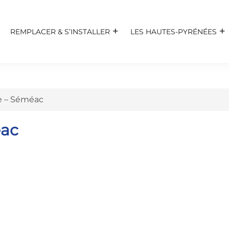
REMPLACER & S’INSTALLER
LES HAUTES-PYRÉNÉES
e – Séméac
éac