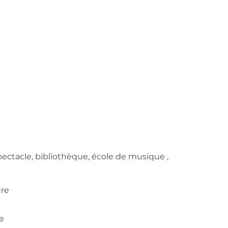
spectacle, bibliothèque, école de musique ,
ure
e