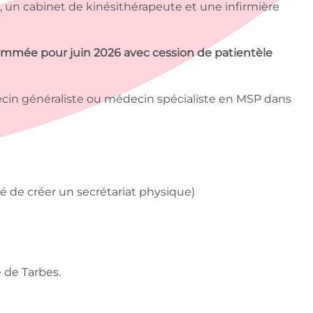
, un cabinet de kinésithérapeute et une infirmière
ammée pour juin 2026 avec cession de patientèle
decin généraliste ou médecin spécialiste en MSP dans
té de créer un secrétariat physique)
 de Tarbes.