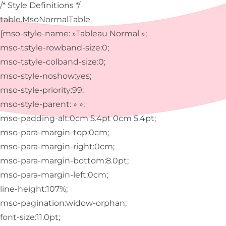
/* Style Definitions */
table.MsoNormalTable
{mso-style-name: »Tableau Normal »;
mso-tstyle-rowband-size:0;
mso-tstyle-colband-size:0;
mso-style-noshow:yes;
mso-style-priority:99;
mso-style-parent: » »;
mso-padding-alt:0cm 5.4pt 0cm 5.4pt;
mso-para-margin-top:0cm;
mso-para-margin-right:0cm;
mso-para-margin-bottom:8.0pt;
mso-para-margin-left:0cm;
line-height:107%;
mso-pagination:widow-orphan;
font-size:11.0pt;