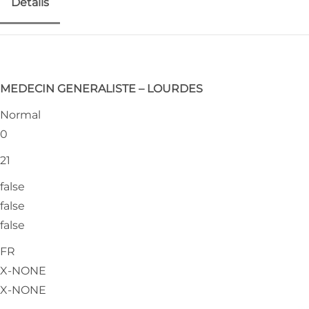
Détails
MEDECIN GENERALISTE – LOURDES
Normal
0
21
false
false
false
FR
X-NONE
X-NONE