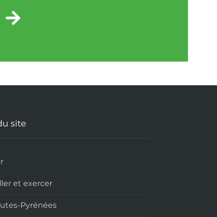
I
du site
r
ller et exercer
autes-Pyrénées