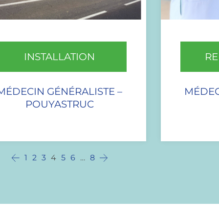
INSTALLATION
RE
MÉDECIN GÉNÉRALISTE –
MÉDEC
POUYASTRUC
1
2
3
4
5
6
…
8