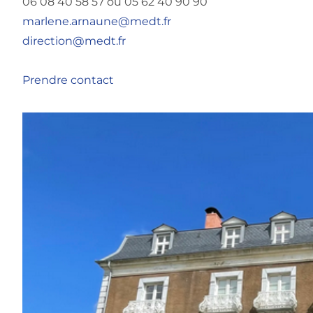
06 08 40 58 57 ou 05 62 40 90 90
marlene.arnaune@medt.fr
direction@medt.fr
Prendre contact